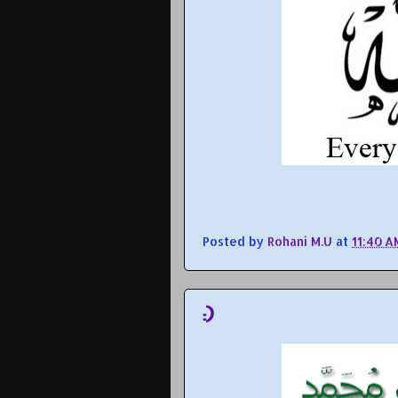
Posted by
Rohani M.U
at
11:40 A
:)