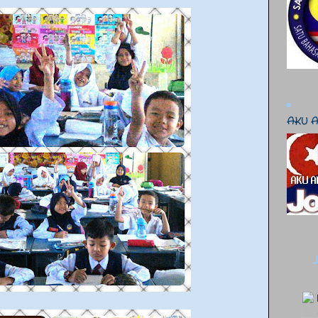
AKU A
J