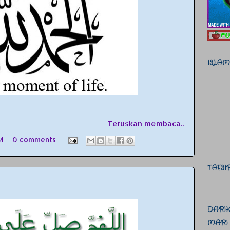
ISLA
Teruskan membaca..
M
0 comments
TAFS
DARI
MARI