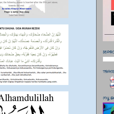
SEARC
TRAN
MY B