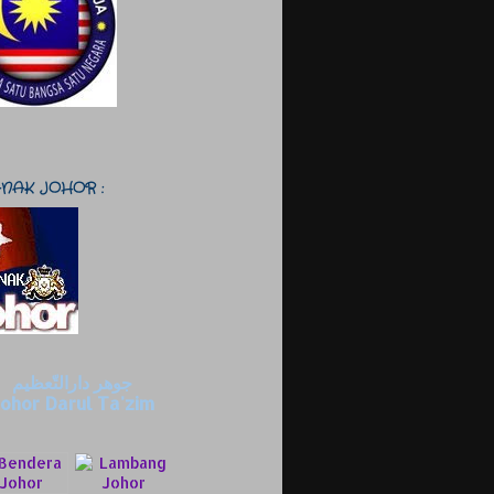
NAK JOHOR :
جوهر دارالتّعظيم
ohor Darul Ta'zim