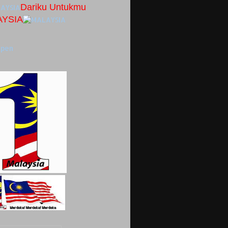
Dariku Untukmu
AYSIA